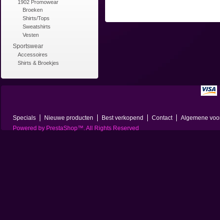
1902 Promowear
Broeken
Shirts/Tops
Sweatshirts
Vesten
Sportswear
Accessoires
Shirts & Broekjes
Specials
Nieuwe producten
Best verkopend
Contact
Algemene voo
Powered by
PrestaShop
™. All Rights Reserved