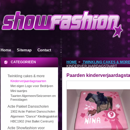
Home
Sitemap
Contact
CATEGORIEËN
HOME
>
TWINKLING CAKES & MOR
KINDERVERJAARDAGSTAART
Paarden kinderverjaardagsta
Twinkling cakes & more
Kinderverjaardagstaarten
Met eigen Logo voor Bedrijven
Mini taartjes
Taarten Algemeen/Seizoenen en
Feestdagen
Actie Pakket Dansscholen
1902 Actie Pakket Dansscholen
Algemeen "Dance" Kledingpakket
HBC1902 (Het Ballet Centrum)
Actie Showfashion voor