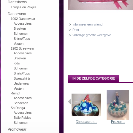
Dansshows
Truitjes en Pakjes
Dancewear
1902 Dancewear
Accessoires
Informeer een vriend
Broeken
Print
Schoenen
Volledige grootte weergave
Shirts/Tops
Vesten
1902 Streetwear
Accessoires
Broeken
Kids
Schoenen
Shirts/Tops
Sweatshirts
IN DE ZELFDE CATEGORIE
Underwear
Vesten
Rumpf
Accessoires
Schoenen
So Dança
Accessoires
BalletPakjes
Dinosaurus...
Frozen...
Schoenen
Promowear