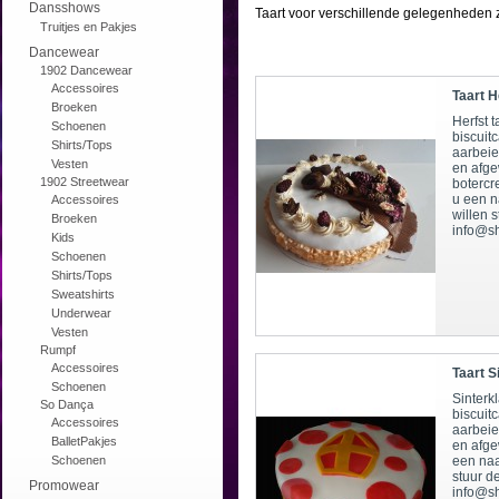
Dansshows
Taart voor verschillende gelegenheden
Truitjes en Pakjes
Dancewear
1902 Dancewear
Accessoires
Taart H
Broeken
Herfst t
Schoenen
biscuit
Shirts/Tops
aarbeie
Vesten
en afge
1902 Streetwear
botercr
u een n
Accessoires
willen 
Broeken
info@sh
Kids
Schoenen
Shirts/Tops
Sweatshirts
Underwear
Vesten
Rumpf
Accessoires
Taart S
Schoenen
Sinterkl
So Dança
biscuit
Accessoires
aarbeie
BalletPakjes
en afge
Schoenen
een naa
stuur d
Promowear
info@sh