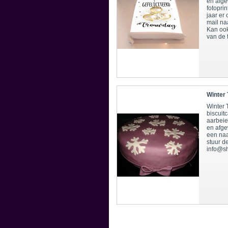
en afge
fotopri
jaar er
mail na
Kan ook
van de
Winter 
Winter T
biscuit
aarbeie
en afge
een naa
stuur d
info@sh