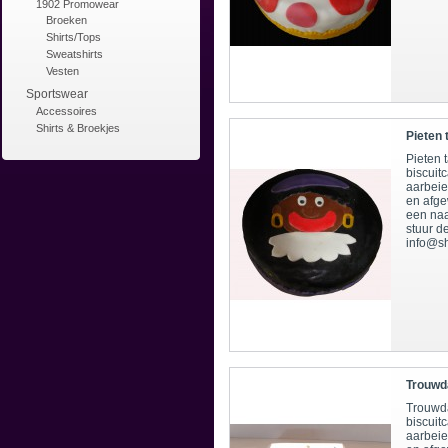
1902 Promowear
Broeken
Shirts/Tops
Sweatshirts
Vesten
Sportswear
Accessoires
Shirts & Broekjes
Pieten 
Pieten t
biscuit
aarbeie
en afge
een naa
stuur d
info@sh
Trouwd
Trouwda
biscuit
aarbeie