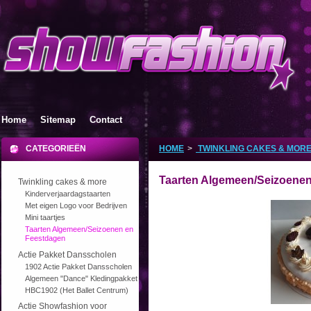
Home
Sitemap
Contact
CATEGORIEËN
HOME
>
TWINKLING CAKES & MOR
Taarten Algemeen/Seizoene
Twinkling cakes & more
Kinderverjaardagstaarten
Met eigen Logo voor Bedrijven
Mini taartjes
Taarten Algemeen/Seizoenen en
Feestdagen
Actie Pakket Dansscholen
1902 Actie Pakket Dansscholen
Algemeen "Dance" Kledingpakket
HBC1902 (Het Ballet Centrum)
Actie Showfashion voor