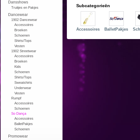
Dansshows
Subcategorieën
Truitjes en Pakjes
Dancewear
1902 Dancewear
Accessoires
Accessoires
BalletPakjes
Sc
Broeken
Schoenen
Shirts/Tops
Vesten
1902 Streetwear
Accessoires
Broeken
Kids
Schoenen
Shirts/Tops
Sweatshirts
Underwear
Vesten
Rumpf
Accessoires
Schoenen
So Dança
Accessoires
BalletPakjes
Schoenen
Promowear