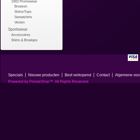
1902 Promowear
Broeken
Shirts/Tops
Sweatshirts
Vesten
Sportswear
Accessoires
Shirts & Broekjes
Specials
Nieuwe producten
Best verkopend
Contact
Algemene voo
Powered by
PrestaShop
™. All Rights Reserved