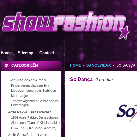
Home
Sitemap
Contact
CATEGORIEËN
HOME
>
DANCEWEAR
>
SO DANÇA
So Dança
0 product
Twinkling cakes & more
Kinderverjaardagstaarten
Met eigen Logo voor Bedrijven
Mini taartjes
Taarten Algemeen/Seizoenen en
Feestdagen
Actie Pakket Dansscholen
1902 Actie Pakket Dansscholen
Algemeen "Dance" Kledingpakket
HBC1902 (Het Ballet Centrum)
Actie Showfashion voor