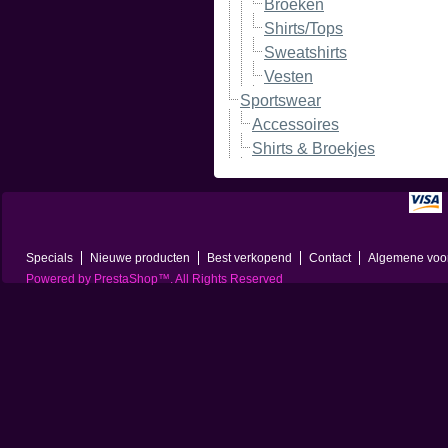
Broeken
Shirts/Tops
Sweatshirts
Vesten
Sportswear
Accessoires
Shirts & Broekjes
Specials
Nieuwe producten
Best verkopend
Contact
Algemene voo
Powered by
PrestaShop
™. All Rights Reserved