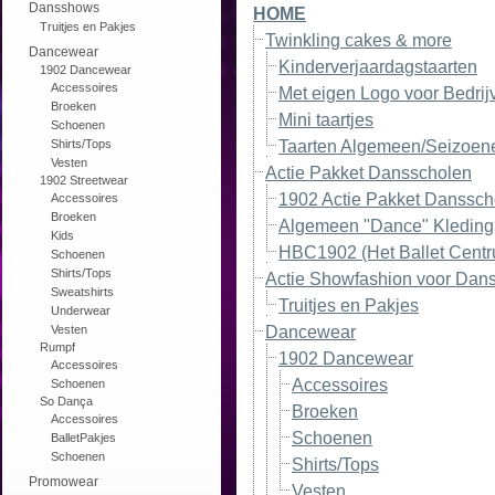
Dansshows
HOME
Truitjes en Pakjes
Twinkling cakes & more
Dancewear
Kinderverjaardagstaarten
1902 Dancewear
Accessoires
Met eigen Logo voor Bedrij
Broeken
Mini taartjes
Schoenen
Shirts/Tops
Taarten Algemeen/Seizoen
Vesten
Actie Pakket Dansscholen
1902 Streetwear
1902 Actie Pakket Danssch
Accessoires
Broeken
Algemeen "Dance" Kleding
Kids
HBC1902 (Het Ballet Cent
Schoenen
Shirts/Tops
Actie Showfashion voor Dan
Sweatshirts
Truitjes en Pakjes
Underwear
Vesten
Dancewear
Rumpf
1902 Dancewear
Accessoires
Accessoires
Schoenen
So Dança
Broeken
Accessoires
Schoenen
BalletPakjes
Schoenen
Shirts/Tops
Promowear
Vesten