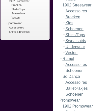
1902 Promowear
1902 Streetwear
Broeken
Shirts/Tops
Accessoires
Sweatshirts
Broeken
Vesten
Kids
Sportswear
Accessoires
Schoenen
Shirts & Broekjes
Shirts/Tops
Sweatshirts
Underwear
Vesten
Rumpf
Accessoires
Schoenen
So Dança
Accessoires
BalletPakjes
Schoenen
Promowear
1902 Promowear