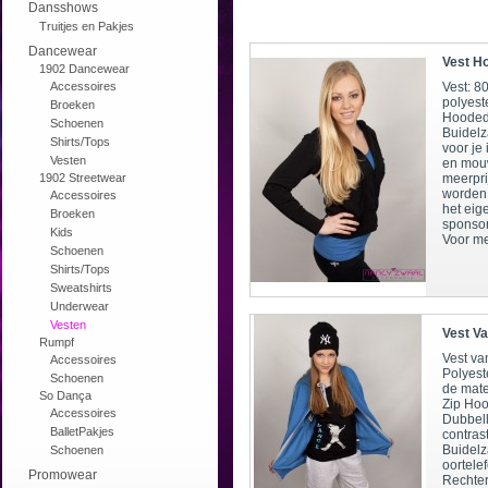
Dansshows
Truitjes en Pakjes
Dancewear
Vest H
1902 Dancewear
Accessoires
Vest: 
polyest
Broeken
Hooded
Schoenen
Buidelz
Shirts/Tops
voor je
Vesten
en mouw
1902 Streetwear
meerpri
worden
Accessoires
het eig
Broeken
sponsor
Kids
Voor me
Schoenen
Shirts/Tops
Sweatshirts
Underwear
Vesten
Vest Va
Rumpf
Vest v
Accessoires
Polyest
Schoenen
de mate
So Dança
Zip Hood
Accessoires
Dubbel
BalletPakjes
contras
Buidelz
Schoenen
oortelef
Promowear
Rechter