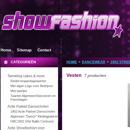
Home
Sitemap
Contact
CATEGORIEËN
HOME
>
DANCEWEAR
>
1902 STR
Vesten
7 producten
Twinkling cakes & more
Kinderverjaardagstaarten
Met eigen Logo voor Bedrijven
Mini taartjes
Taarten Algemeen/Seizoenen en
Feestdagen
Actie Pakket Dansscholen
1902 Actie Pakket Dansscholen
Algemeen "Dance" Kledingpakket
HBC1902 (Het Ballet Centrum)
Actie Showfashion voor