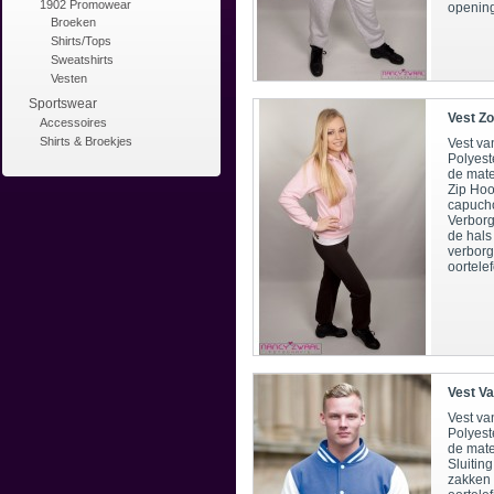
1902 Promowear
opening
Broeken
Shirts/Tops
Sweatshirts
Vesten
Sportswear
Vest Zo
Accessoires
Shirts & Broekjes
Vest v
Polyest
de mate
Zip Hoo
capucho
Verborg
de hals
verborg
oortele
Vest Va
Vest v
Polyest
de mate
Sluitin
zakken 