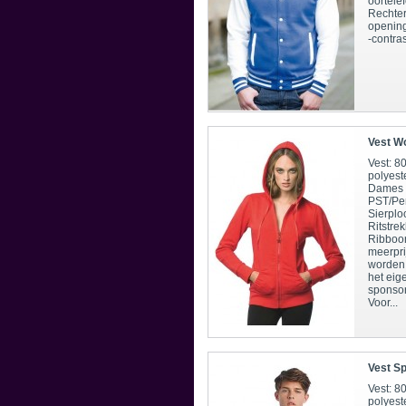
oortelef
Rechter
opening
-contr
Vest W
Vest: 
polyest
Dames 
PST/Per
Sierplo
Ritstrek
Ribboo
meerpri
worden
het eig
sponsor
Voor...
Vest S
Vest: 
polyest