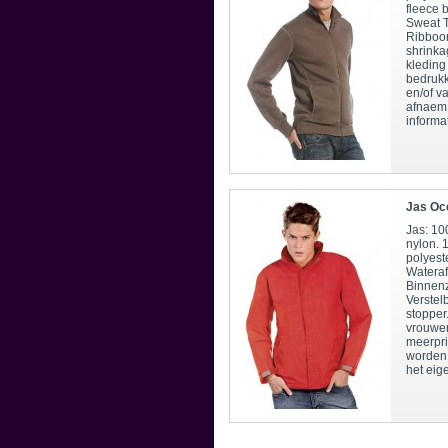
fleece 
Sweat T
Ribboor
shrinka
kleding
bedrukk
en/of v
afnaem 
informat
Jas Oc
Jas: 10
nylon. 
polyest
Wateraf
Binnenz
Verstel
stopper
vrouwe
meerpri
worden
het eige