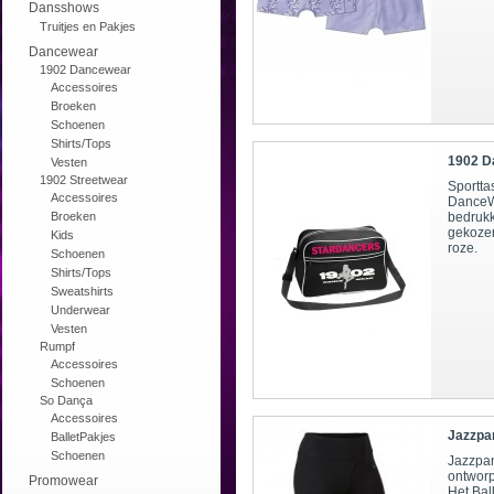
Dansshows
Truitjes en Pakjes
Dancewear
1902 Dancewear
Accessoires
Broeken
Schoenen
Shirts/Tops
1902 D
Vesten
1902 Streetwear
Sportta
Accessoires
DanceWe
Broeken
bedrukk
gekozen
Kids
roze.
Schoenen
Shirts/Tops
Sweatshirts
Underwear
Vesten
Rumpf
Accessoires
Schoenen
So Dança
Accessoires
Jazzpa
BalletPakjes
Schoenen
Jazzpa
ontworp
Promowear
Het Bal