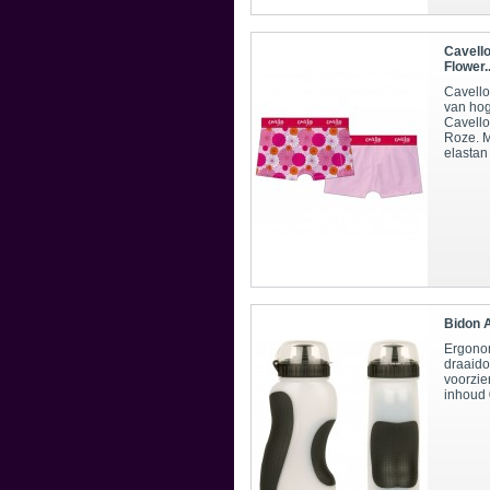
Cavell
Flower..
Cavello
van hoge
Cavello
Roze. M
elastan
Bidon 
Ergono
draaidop
voorzie
inhoud 0