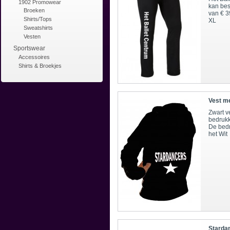
1902 Promowear
kan bes
Broeken
van € 3
Shirts/Tops
XL
Sweatshirts
Vesten
Sportswear
Accessoires
Shirts & Broekjes
Vest m
Zwart v
bedrukk
De bedr
het Wit
Starda