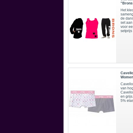
"Brons
Het kle
sameng
de dans
set aan
voor ee
setprij
Cavell
Women.
Cavello
van hoge
Cavello
en grij
5% ela