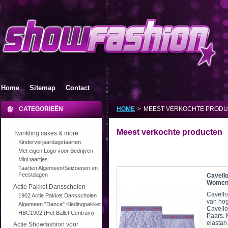
Home
Sitemap
Contact
CATEGORIEËN
HOME
>
MEEST VERKOCHTE PROD
Meest verkochte producten
Twinkling cakes & more
Kinderverjaardagstaarten
Met eigen Logo voor Bedrijven
Mini taartjes
Taarten Algemeen/Seizoenen en
Feestdagen
Cavell
Women.
Actie Pakket Dansscholen
Cavello
1902 Actie Pakket Dansscholen
van hoge
Algemeen "Dance" Kledingpakket
Cavello
HBC1902 (Het Ballet Centrum)
Paars. 
elastan
Actie Showfashion voor