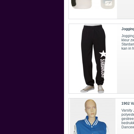
Joggin
Jogging
kleur z
Stardan
kan in h
1902 Va
Varsity
polyest
gestree
bedrukki
Dancewe