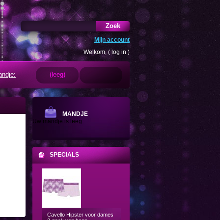
Zoek
Mijn account
Welkom, (
log in
)
ndje:
(leeg)
MANDJE
Uw mandje is leeg.
SPECIALS
Cavello Hipster voor dames