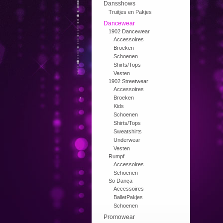
Dansshows
Truitjes en Pakjes
Dancewear
1902 Dancewear
Accessoires
Broeken
Schoenen
Shirts/Tops
Vesten
1902 Streetwear
Accessoires
Broeken
Kids
Schoenen
Shirts/Tops
Sweatshirts
Underwear
Vesten
Rumpf
Accessoires
Schoenen
So Dança
Accessoires
BalletPakjes
Schoenen
Promowear