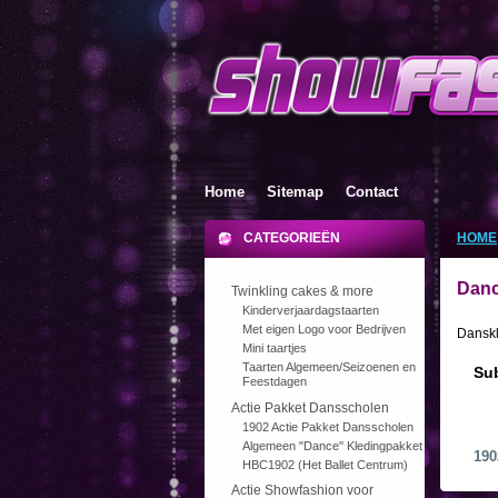
Home
Sitemap
Contact
CATEGORIEËN
HOME
Dan
Twinkling cakes & more
Kinderverjaardagstaarten
Met eigen Logo voor Bedrijven
Danskl
Mini taartjes
Taarten Algemeen/Seizoenen en
Su
Feestdagen
Actie Pakket Dansscholen
1902 Actie Pakket Dansscholen
Algemeen "Dance" Kledingpakket
190
HBC1902 (Het Ballet Centrum)
Actie Showfashion voor