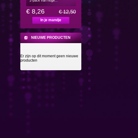
2-pack van hoge...
€ 8,26
€ 12,50
In je mandje
NIEUWE PRODUCTEN
Er zijn op dit moment geen nieuwe
producten