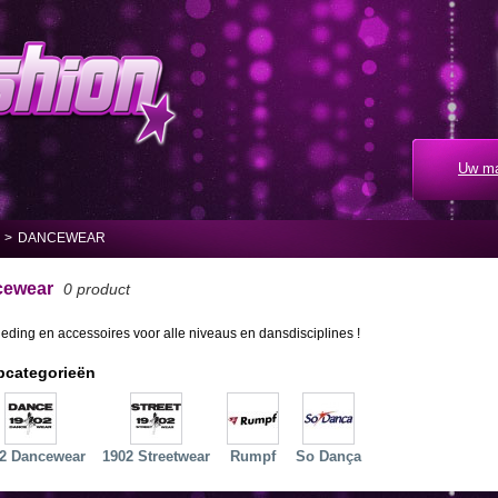
Uw ma
>
DANCEWEAR
cewear
0 product
eding en accessoires voor alle niveaus en dansdisciplines !
bcategorieën
2 Dancewear
1902 Streetwear
Rumpf
So Dança