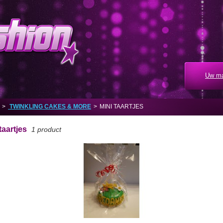
Uw ma
>
TWINKLING CAKES & MORE
>
MINI TAARTJES
taartjes
1 product