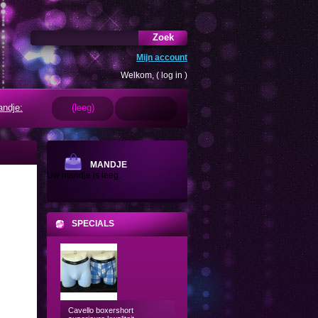
Zoek
Mijn account
Welkom, (
log in
)
ndje:
(leeg)
MANDJE
Uw mandje is leeg.
SPECIALS
Cavello boxershort