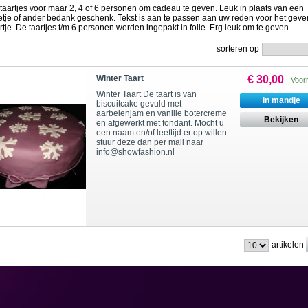
taartjes voor maar 2, 4 of 6 personen om cadeau te geven. Leuk in plaats van een
tje of ander bedank geschenk. Tekst is aan te passen aan uw reden voor het geve
artje. De taartjes t/m 6 personen worden ingepakt in folie. Erg leuk om te geven.
sorteren op
Winter Taart
€ 30,00
Voor
Winter Taart De taart is van
In mandje
biscuitcake gevuld met
aarbeienjam en vanille botercreme
Bekijken
en afgewerkt met fondant. Mocht u
een naam en/of leeftijd er op willen
stuur deze dan per mail naar
info@showfashion.nl
artikelen