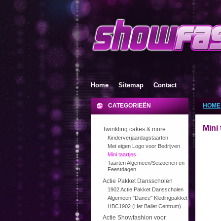
Home
Sitemap
Contact
CATEGORIEËN
HOME
Mini 
Twinkling cakes & more
Kinderverjaardagstaarten
Met eigen Logo voor Bedrijven
Mini taartjes
Taarten Algemeen/Seizoenen en
Feestdagen
Actie Pakket Dansscholen
1902 Actie Pakket Dansscholen
Algemeen "Dance" Kledingpakket
HBC1902 (Het Ballet Centrum)
Actie Showfashion voor