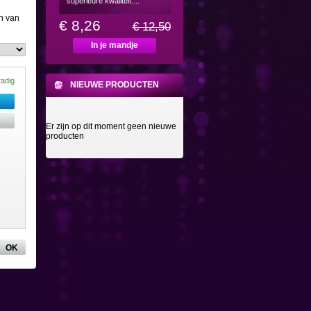
superieure kwaliteit....
n van
€ 8,26
€ 12,50
In je mandje
radig
NIEUWE PRODUCTEN
Er zijn op dit moment geen nieuwe
producten