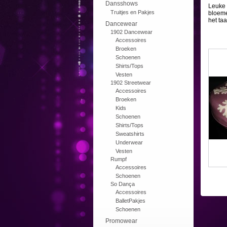
Dansshows
Leuke 
Truitjes en Pakjes
bloeme
het ta
Dancewear
1902 Dancewear
Accessoires
Broeken
Schoenen
Shirts/Tops
Vesten
1902 Streetwear
Accessoires
Broeken
Kids
Schoenen
Shirts/Tops
Sweatshirts
Underwear
Vesten
Rumpf
Accessoires
Schoenen
So Dança
Accessoires
BalletPakjes
Schoenen
Promowear