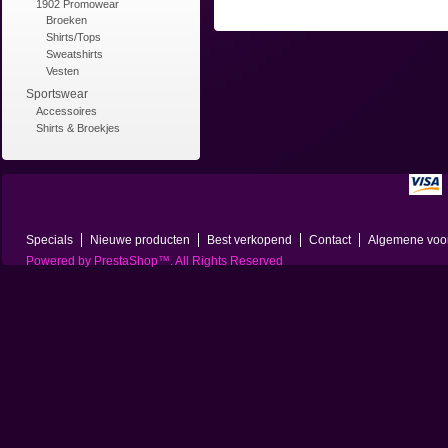
1902 Promowear
Broeken
Shirts/Tops
Sweatshirts
Vesten
Sportswear
Accessoires
Shirts & Broekjes
Specials
Nieuwe producten
Best verkopend
Contact
Algemene voo
Powered by
PrestaShop
™. All Rights Reserved