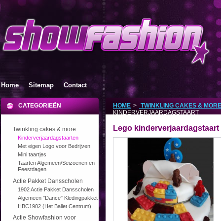
Home
Sitemap
Contact
CATEGORIEËN
HOME
>
TWINKLING CAKES & MOR
KINDERVERJAARDAGSTAART
Lego kinderverjaardagstaart
Twinkling cakes & more
Kinderverjaardagstaarten
Met eigen Logo voor Bedrijven
Mini taartjes
Taarten Algemeen/Seizoenen en
Feestdagen
Actie Pakket Dansscholen
1902 Actie Pakket Dansscholen
Algemeen "Dance" Kledingpakket
HBC1902 (Het Ballet Centrum)
Actie Showfashion voor