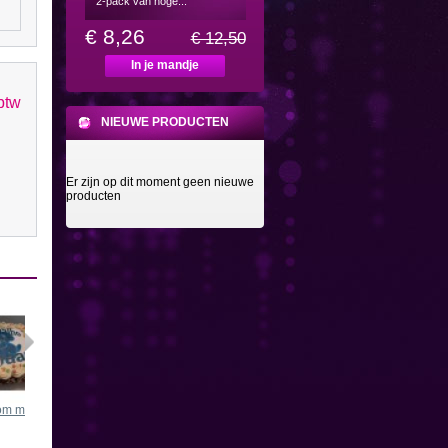
2-pack van hoge...
€ 8,26
€ 12,50
In je mandje
 btw
NIEUWE PRODUCTEN
Er zijn op dit moment geen nieuwe
producten
m met...
Barbie...
Paarden...