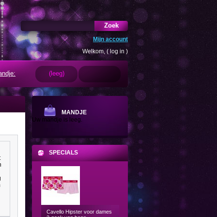
Zoek
Mijn account
Welkom, (
log in
)
ndje:
(leeg)
MANDJE
Uw mandje is leeg.
SPECIALS
t
n
g
m
Cavello Hipster voor dames