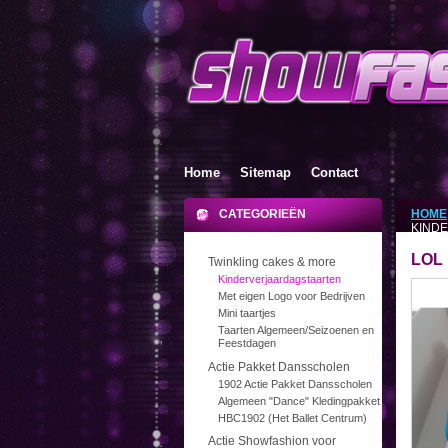
Home
Sitemap
Contact
CATEGORIEËN
HOME
KIND
LOL 
Twinkling cakes & more
Kinderverjaardagstaarten
Met eigen Logo voor Bedrijven
Mini taartjes
Taarten Algemeen/Seizoenen en
Feestdagen
Actie Pakket Dansscholen
1902 Actie Pakket Dansscholen
Algemeen "Dance" Kledingpakket
HBC1902 (Het Ballet Centrum)
Actie Showfashion voor