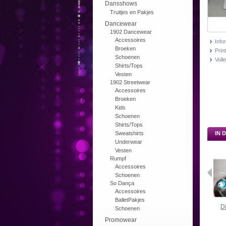
Dansshows
Truitjes en Pakjes
Dancewear
1902 Dancewear
Accessoires
Info
Broeken
Print
Schoenen
Voll
Shirts/Tops
Vesten
1902 Streetwear
Accessoires
Broeken
Kids
Schoenen
Shirts/Tops
Sweatshirts
IN 
Underwear
Vesten
Rumpf
Accessoires
Schoenen
So Dança
Accessoires
BalletPakjes
D
Schoenen
Promowear