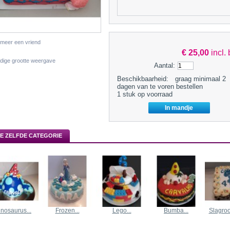
rmeer een vriend
€ 25,00
incl.
edige grootte weergave
Aantal:
Beschikbaarheid:
graag minimaal 2
dagen van te voren bestellen
1
stuk op voorraad
DE ZELFDE CATEGORIE
inosaurus...
Frozen...
Lego...
Bumba...
Slagroo