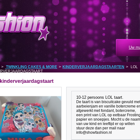
Uw ma
>
TWINKLING CAKES & MORE
>
KINDERVERJAARDAGSTAARTEN
>
LOL
ERVERJAARDAGSTAART
kinderverjaardagstaart
10-12 persoons LOL taart.
De taart is van biscuitcake gevuld me
aarbeienjam en vanille botercreme e
afgewerkt met fondant, botercreme,
een print van LOL op eetbaar Frostin
papier en snoepjes. Mocht u de naa
van uw kind en leeftijd er op willen
stuur deze dan per mail naar
info@showfashion.nl