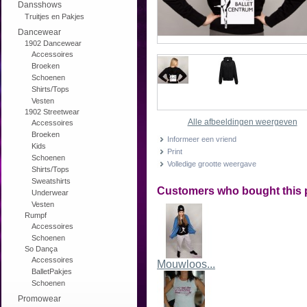
Dansshows
Truitjes en Pakjes
Dancewear
1902 Dancewear
Accessoires
Broeken
Schoenen
Shirts/Tops
Vesten
1902 Streetwear
Alle afbeeldingen weergeven
Accessoires
Broeken
Informeer een vriend
Kids
Print
Schoenen
Volledige grootte weergave
Shirts/Tops
Sweatshirts
Customers who bought this 
Underwear
Vesten
Rumpf
Accessoires
Schoenen
So Dança
Accessoires
Mouwloos...
BalletPakjes
Schoenen
Promowear