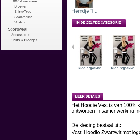
1902 Promowear
Broeken
Hemdje "I...
Shirts/Tops
Sweatshirts
Vesten
IN DE ZELFDE CATEGORIE
Sportswear
Accessoires
Shirts & Broekjes
Kledingpakke...
Kledingpakke...
MEER DETAILS
Het Hoodie Vest is van 100% k
ontworpen in samenwerking me
De kleding bestaat uit:
Vest: Hoodie Zwart/wit met lo