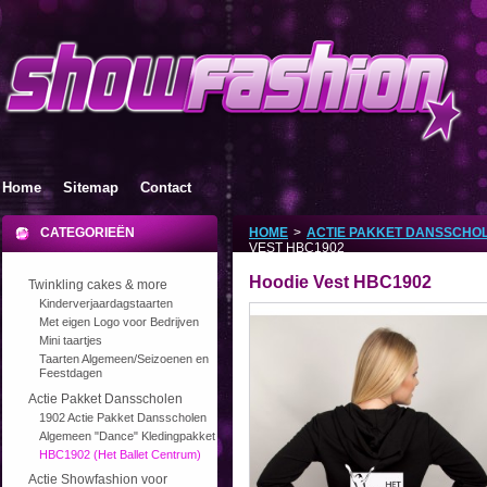
Home
Sitemap
Contact
CATEGORIEËN
HOME
>
ACTIE PAKKET DANSSCHO
VEST HBC1902
Hoodie Vest HBC1902
Twinkling cakes & more
Kinderverjaardagstaarten
Met eigen Logo voor Bedrijven
Mini taartjes
Taarten Algemeen/Seizoenen en
Feestdagen
Actie Pakket Dansscholen
1902 Actie Pakket Dansscholen
Algemeen "Dance" Kledingpakket
HBC1902 (Het Ballet Centrum)
Actie Showfashion voor