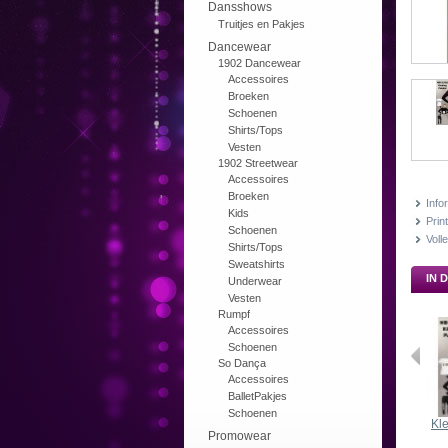
Dansshows
Truitjes en Pakjes
Dancewear
1902 Dancewear
Accessoires
Broeken
Schoenen
Shirts/Tops
Vesten
1902 Streetwear
Accessoires
Broeken
Info
Kids
Print
Schoenen
Voll
Shirts/Tops
Sweatshirts
IN 
Underwear
Vesten
Rumpf
Accessoires
Schoenen
So Dança
Accessoires
BalletPakjes
Schoenen
Kle
Promowear