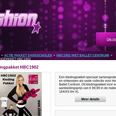
Uw ma
>
ACTIE PAKKET DANSSCHOLEN
>
HBC1902 (HET BALLET CENTRUM)
>
INGPAKKET HBC1902
ingpakket HBC1902
Een kledingpakket speciaal samengeste
en ontworpen als vaste collectie voor He
Ballet Centrum. Dit kledingpakket voor 
aanbiedingsprijs van € 99,99 in de mate
164/XS t/m XL
Meer details