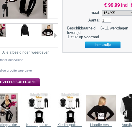
€ 99,99
incl.
maat:
Aantal:
Beschikbaarheid:
6- 11 werkdagen
levertijd
1
stuk op voorraad
Alle afbeeldingen weergeven
rmeer een vriend
edige grootte weergave
DE ZELFDE CATEGORIE
dingpakke...
Kledingpakke...
Kledingpakke...
Hoodie Vest...
Varsity