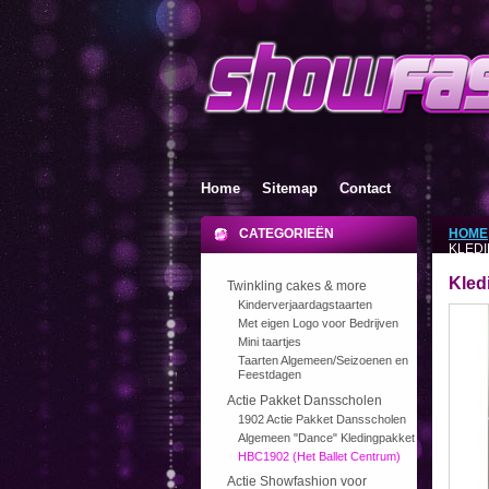
Home
Sitemap
Contact
CATEGORIEËN
HOME
KLED
Kled
Twinkling cakes & more
Kinderverjaardagstaarten
Met eigen Logo voor Bedrijven
Mini taartjes
Taarten Algemeen/Seizoenen en
Feestdagen
Actie Pakket Dansscholen
1902 Actie Pakket Dansscholen
Algemeen "Dance" Kledingpakket
HBC1902 (Het Ballet Centrum)
Actie Showfashion voor