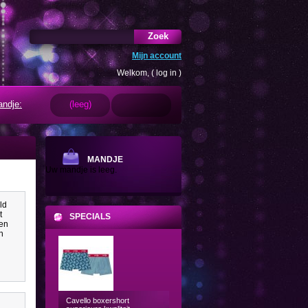
Zoek
Mijn account
Welkom, (
log in
)
ndje:
(leeg)
MANDJE
Uw mandje is leeg.
ld
t
SPECIALS
een
n
Cavello boxershort