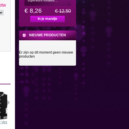
superieure kwaliteit....
 btw
€ 8,26
€ 12,50
In je mandje
NIEUWE PRODUCTEN
Er zijn op dit moment geen nieuwe
producten
 Vest...
Jazzpant...
Jazzpant...