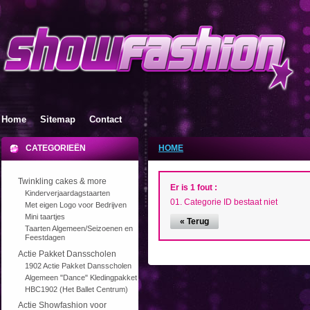
Home
Sitemap
Contact
CATEGORIEËN
HOME
Twinkling cakes & more
Er is 1 fout :
Kinderverjaardagstaarten
Categorie ID bestaat niet
Met eigen Logo voor Bedrijven
Mini taartjes
« Terug
Taarten Algemeen/Seizoenen en
Feestdagen
Actie Pakket Dansscholen
1902 Actie Pakket Dansscholen
Algemeen "Dance" Kledingpakket
HBC1902 (Het Ballet Centrum)
Actie Showfashion voor