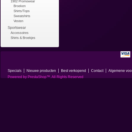
1902 Promowear
Broeken
Shirts/Tops
Sweatshirts
Vesten
Sportswear
Accessoires
Shirts & Broekjes
Specials
Nieuwe producten
Best verkopend
Contact
Algemene voo
Powered by
PrestaShop
™. All Rights Reserved