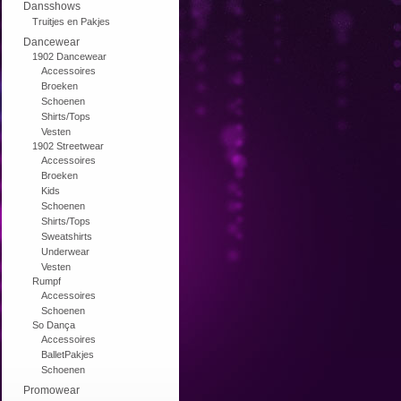
Dansshows
Truitjes en Pakjes
Dancewear
1902 Dancewear
Accessoires
Broeken
Schoenen
Shirts/Tops
Vesten
1902 Streetwear
Accessoires
Broeken
Kids
Schoenen
Shirts/Tops
Sweatshirts
Underwear
Vesten
Rumpf
Accessoires
Schoenen
So Dança
Accessoires
BalletPakjes
Schoenen
Promowear