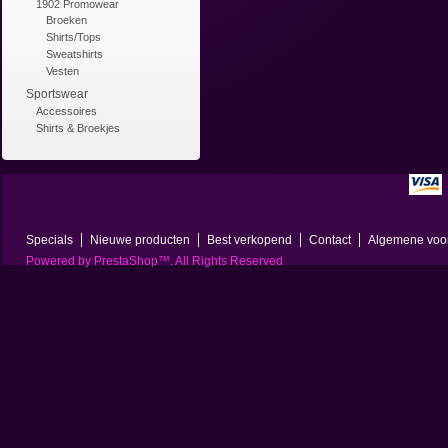
1902 Promowear
Broeken
Shirts/Tops
Sweatshirts
Vesten
Sportswear
Accessoires
Shirts & Broekjes
Specials
Nieuwe producten
Best verkopend
Contact
Algemene voo
Powered by
PrestaShop
™. All Rights Reserved