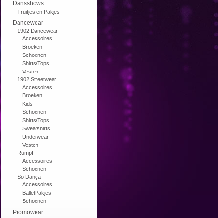
Dansshows
Truitjes en Pakjes
Dancewear
1902 Dancewear
Accessoires
Broeken
Schoenen
Shirts/Tops
Vesten
1902 Streetwear
Accessoires
Broeken
Kids
Schoenen
Shirts/Tops
Sweatshirts
Underwear
Vesten
Rumpf
Accessoires
Schoenen
So Dança
Accessoires
BalletPakjes
Schoenen
Promowear