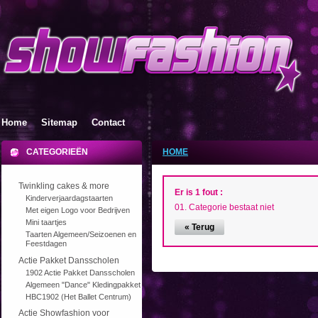
Home
Sitemap
Contact
CATEGORIEËN
HOME
Twinkling cakes & more
Er is 1 fout :
Kinderverjaardagstaarten
Categorie bestaat niet
Met eigen Logo voor Bedrijven
Mini taartjes
« Terug
Taarten Algemeen/Seizoenen en
Feestdagen
Actie Pakket Dansscholen
1902 Actie Pakket Dansscholen
Algemeen "Dance" Kledingpakket
HBC1902 (Het Ballet Centrum)
Actie Showfashion voor