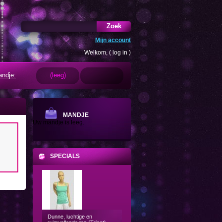
Zoek
Mijn account
Welkom, (
log in
)
ndje:
(leeg)
MANDJE
Uw mandje is leeg.
SPECIALS
Dunne, luchtige en