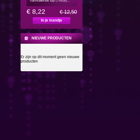
ruimvallende top (Tricot)...
€ 8,22
€ 12,50
In je mandje
NIEUWE PRODUCTEN
Er zijn op dit moment geen nieuwe
producten