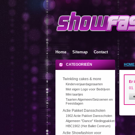
Home
Sitemap
Contact
CATEGORIEËN
HOME
Twinkling cakes & more
Er i
Kinderverjaardagstaarten
Met eigen Logo voor Bedrijven
Mini taartjes
«
Taarten Algemeen/Seizoenen en
Feestdagen
Actie Pakket Dansscholen
1902 Actie Pakket Dansscholen
Algemeen "Dance" Kledingpakket
HBC1902 (Het Ballet Centrum)
Actie Showfashion voor