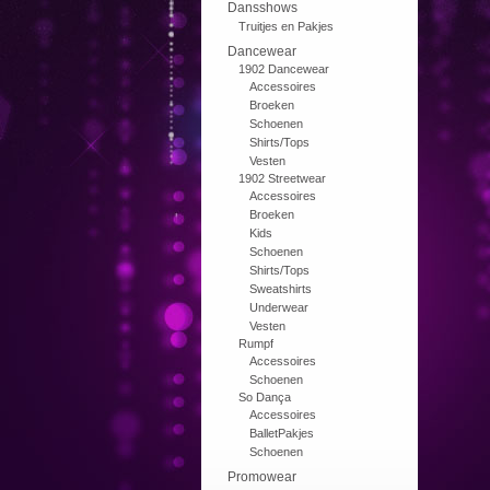
Dansshows
Truitjes en Pakjes
Dancewear
1902 Dancewear
Accessoires
Broeken
Schoenen
Shirts/Tops
Vesten
1902 Streetwear
Accessoires
Broeken
Kids
Schoenen
Shirts/Tops
Sweatshirts
Underwear
Vesten
Rumpf
Accessoires
Schoenen
So Dança
Accessoires
BalletPakjes
Schoenen
Promowear