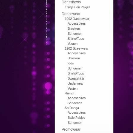
Dansshows
Truitjes en Pakjes
Dancewear
1902 Dancewear
Accessoires
Broeken
Schoenen
Shirts/Tops
Vesten
1902 Streetwear
Accessoires
Broeken
Kids
Schoenen
Shirts/Tops
Sweatshirts
Underwear
Vesten
Rumpf
Accessoires
Schoenen
So Dança
Accessoires
BalletPakjes
Schoenen
Promowear