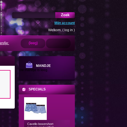
Zoek
Mijn account
Welkom, (
log in
)
ndje:
(leeg)
MANDJE
Uw mandje is leeg.
SPECIALS
Cavello boxershort