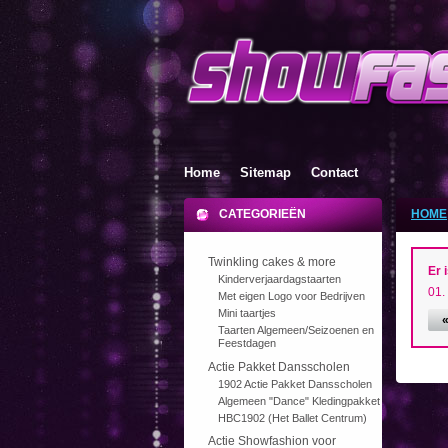
Home
Sitemap
Contact
CATEGORIEËN
HOME
Twinkling cakes & more
Er i
Kinderverjaardagstaarten
Met eigen Logo voor Bedrijven
Mini taartjes
«
Taarten Algemeen/Seizoenen en
Feestdagen
Actie Pakket Dansscholen
1902 Actie Pakket Dansscholen
Algemeen "Dance" Kledingpakket
HBC1902 (Het Ballet Centrum)
Actie Showfashion voor