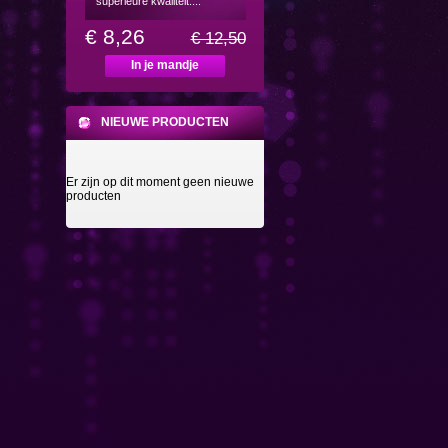
superieure kwaliteit....
€ 8,26
€ 12,50
In je mandje
NIEUWE PRODUCTEN
Er zijn op dit moment geen nieuwe
producten